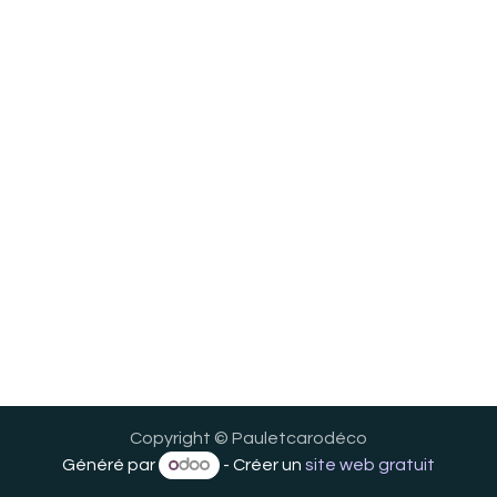
Copyright © Pauletcarodéco
Généré par
- Créer un
site web gratuit