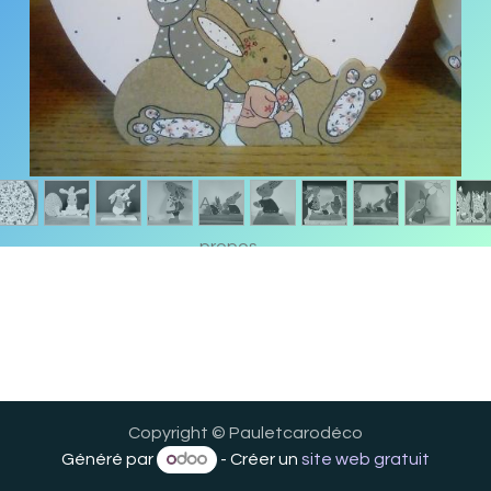
A
propos
de
nous
Copyright © Pauletcarodéco
Généré par
- Créer un
site web gratuit